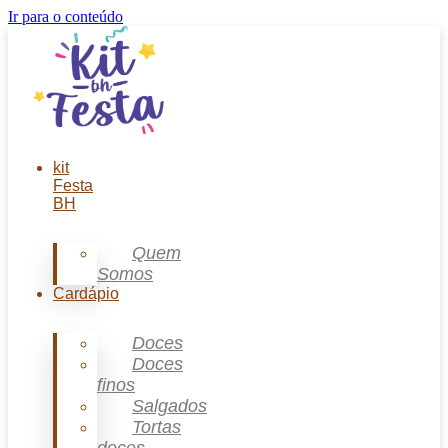
Ir para o conteúdo
kit
Festa
BH
Quem
Somos
Cardápio
Doces
Doces
finos
Salgados
Tortas