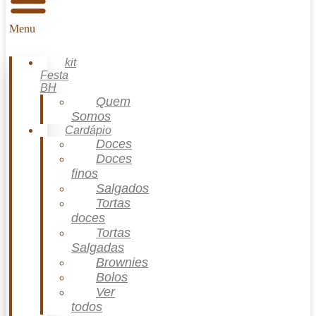
Menu
kit
Festa
BH
Quem
Somos
Cardápio
Doces
Doces
finos
Salgados
Tortas
doces
Tortas
Salgadas
Brownies
Bolos
Ver
todos