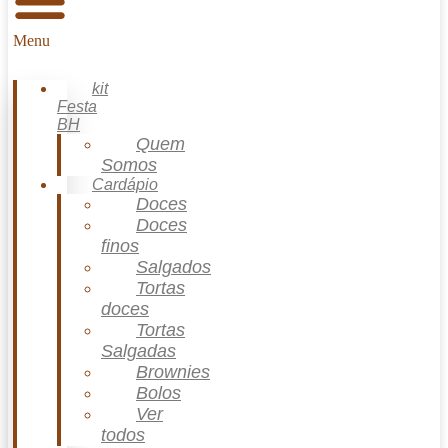
Menu
kit
Festa
BH
Quem
Somos
Cardápio
Doces
Doces
finos
Salgados
Tortas
doces
Tortas
Salgadas
Brownies
Bolos
Ver
todos