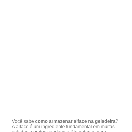
Você sabe
como armazenar alface na geladeira
?
A alface é um ingrediente fundamental em muitas
saladas e pratos saudáveis. No entanto, para