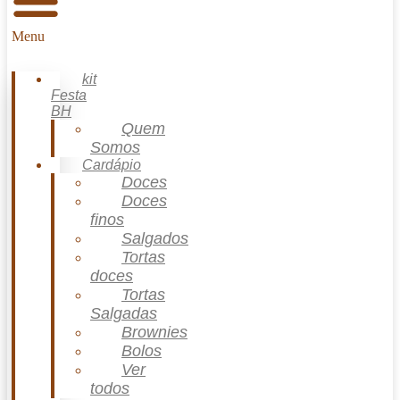
Menu
kit
Festa
BH
Quem
Somos
Cardápio
Doces
Doces
finos
Salgados
Tortas
doces
Tortas
Salgadas
Brownies
Bolos
Ver
todos