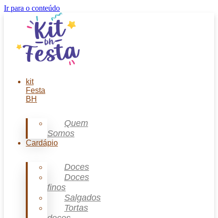
Ir para o conteúdo
kit
Festa
BH
Quem
Somos
Cardápio
Doces
Doces
finos
Salgados
Tortas