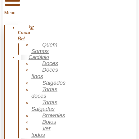
Menu
kit
Festa
BH
Quem
Somos
Cardápio
Doces
Doces
finos
Salgados
Tortas
doces
Tortas
Salgadas
Brownies
Bolos
Ver
todos