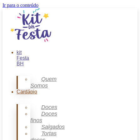
Ir para o conteúdo
kit
Festa
BH
Quem
Somos
Cardápio
Doces
Doces
finos
Salgados
Tortas