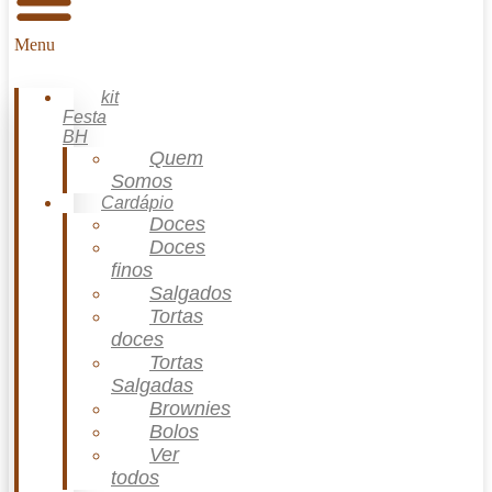
Menu
kit
Festa
BH
Quem
Somos
Cardápio
Doces
Doces
finos
Salgados
Tortas
doces
Tortas
Salgadas
Brownies
Bolos
Ver
todos