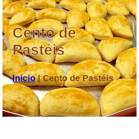
Cento de
Pastéis
Início
|
Cento de Pastéis