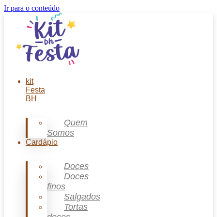
Ir para o conteúdo
kit
Festa
BH
Quem
Somos
Cardápio
Doces
Doces
finos
Salgados
Tortas