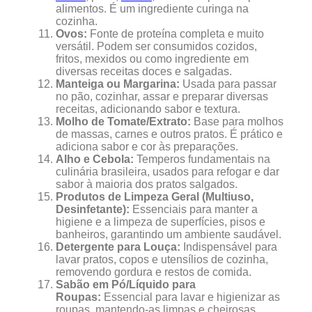
alimentos. É um ingrediente curinga na
cozinha.
Ovos:
Fonte de proteína completa e muito
versátil. Podem ser consumidos cozidos,
fritos, mexidos ou como ingrediente em
diversas receitas doces e salgadas.
Manteiga ou Margarina:
Usada para passar
no pão, cozinhar, assar e preparar diversas
receitas, adicionando sabor e textura.
Molho de Tomate/Extrato:
Base para molhos
de massas, carnes e outros pratos. É prático e
adiciona sabor e cor às preparações.
Alho e Cebola:
Temperos fundamentais na
culinária brasileira, usados para refogar e dar
sabor à maioria dos pratos salgados.
Produtos de Limpeza Geral (Multiuso,
Desinfetante):
Essenciais para manter a
higiene e a limpeza de superfícies, pisos e
banheiros, garantindo um ambiente saudável.
Detergente para Louça:
Indispensável para
lavar pratos, copos e utensílios de cozinha,
removendo gordura e restos de comida.
Sabão em Pó/Líquido para
Roupas:
Essencial para lavar e higienizar as
roupas, mantendo-as limpas e cheirosas.