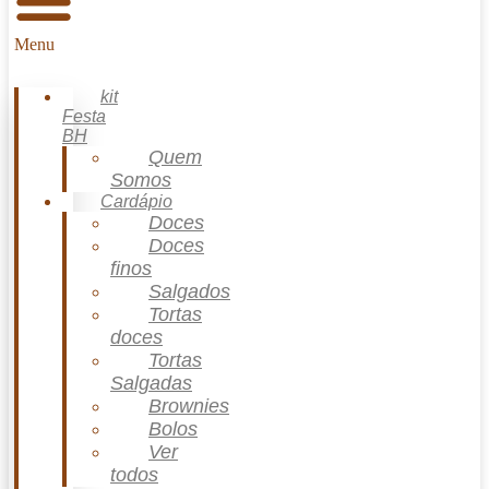
Menu
kit
Festa
BH
Quem
Somos
Cardápio
Doces
Doces
finos
Salgados
Tortas
doces
Tortas
Salgadas
Brownies
Bolos
Ver
todos