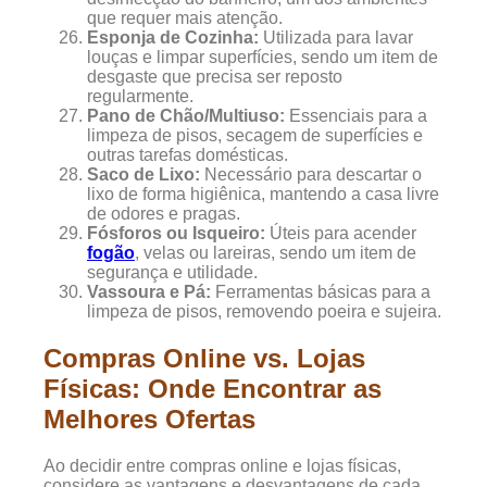
que requer mais atenção.
Esponja de Cozinha:
Utilizada para lavar
louças e limpar superfícies, sendo um item de
desgaste que precisa ser reposto
regularmente.
Pano de Chão/Multiuso:
Essenciais para a
limpeza de pisos, secagem de superfícies e
outras tarefas domésticas.
Saco de Lixo:
Necessário para descartar o
lixo de forma higiênica, mantendo a casa livre
de odores e pragas.
Fósforos ou Isqueiro:
Úteis para acender
fogão
, velas ou lareiras, sendo um item de
segurança e utilidade.
Vassoura e Pá:
Ferramentas básicas para a
limpeza de pisos, removendo poeira e sujeira.
Compras Online vs. Lojas
Físicas: Onde Encontrar as
Melhores Ofertas
Ao decidir entre compras online e lojas físicas,
considere as vantagens e desvantagens de cada