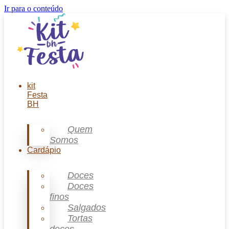
Ir para o conteúdo
kit
Festa
BH
Quem
Somos
Cardápio
Doces
Doces
finos
Salgados
Tortas