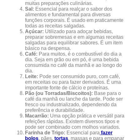
muitas preparações culinárias.
Sal:
Essencial para realçar o sabor dos
alimentos e fundamental para diversas
funções corporais. É usado em praticamente
todas as receitas salgadas.
Açúcar:
Utilizado para adoçar bebidas,
preparar sobremesas e em algumas receitas
salgadas para equilibrar sabores. É um item
básico na despensa.
Café:
Para muitos, é o combustível do dia a
dia. Seja em grão ou em pó, é uma bebida
consumida no café da manhã e ao longo do
dia.
Leite:
Pode ser consumido puro, com café,
em receitas ou para fazer derivados. É uma
importante fonte de cálcio e proteínas.
Pão (ou Torradas/Biscoitos):
Base para o
café da manhã ou lanche da tarde. Pode ser
fresco ou industrializado, dependendo da
preferência e durabilidade.
Macarrão:
Uma opção prática e versátil para
refeições rápidas. Existem diversos tipos e
pode ser combinado com molhos variados.
Farinha de Trigo:
Essencial para
fazer
bolos
, pães,
tortas
, massas e para empanar