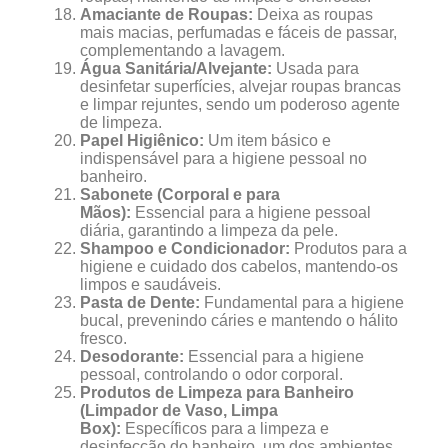
Amaciante de Roupas:
Deixa as roupas
mais macias, perfumadas e fáceis de passar,
complementando a lavagem.
Água Sanitária/Alvejante:
Usada para
desinfetar superfícies, alvejar roupas brancas
e limpar rejuntes, sendo um poderoso agente
de limpeza.
Papel Higiênico:
Um item básico e
indispensável para a higiene pessoal no
banheiro.
Sabonete (Corporal e para
Mãos):
Essencial para a higiene pessoal
diária, garantindo a limpeza da pele.
Shampoo e Condicionador:
Produtos para a
higiene e cuidado dos cabelos, mantendo-os
limpos e saudáveis.
Pasta de Dente:
Fundamental para a higiene
bucal, prevenindo cáries e mantendo o hálito
fresco.
Desodorante:
Essencial para a higiene
pessoal, controlando o odor corporal.
Produtos de Limpeza para Banheiro
(Limpador de Vaso, Limpa
Box):
Específicos para a limpeza e
desinfecção do banheiro, um dos ambientes