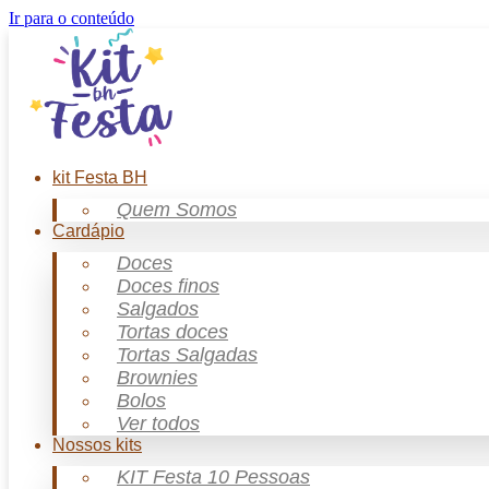
Ir para o conteúdo
kit Festa BH
Quem Somos
Cardápio
Doces
Doces finos
Salgados
Tortas doces
Tortas Salgadas
Brownies
Bolos
Ver todos
Nossos kits
KIT Festa 10 Pessoas