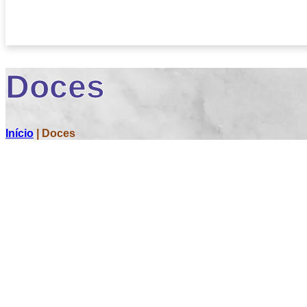
Doces
Início
|
Doces