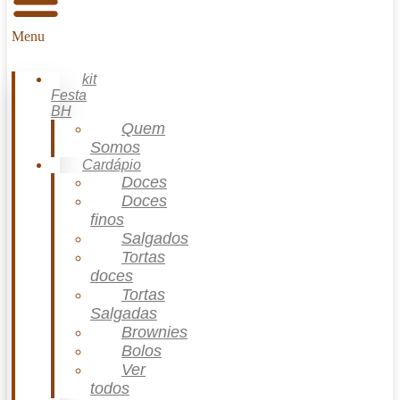
Menu
kit
Festa
BH
Quem
Somos
Cardápio
Doces
Doces
finos
Salgados
Tortas
doces
Tortas
Salgadas
Brownies
Bolos
Ver
todos