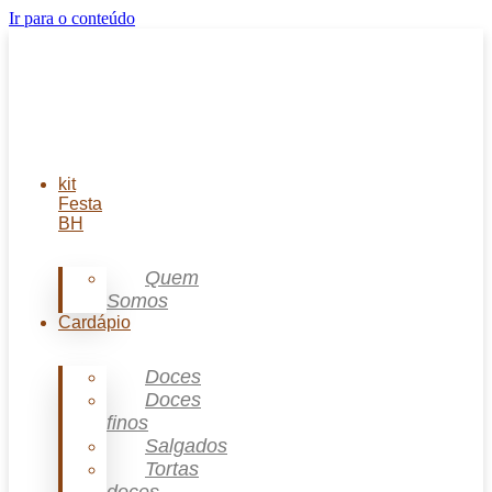
Ir para o conteúdo
kit
Festa
BH
Quem
Somos
Cardápio
Doces
Doces
finos
Salgados
Tortas