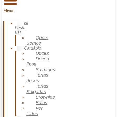
Menu
kit
Festa
BH
Quem
Somos
Cardápio
Doces
Doces
finos
Salgados
Tortas
doces
Tortas
Salgadas
Brownies
Bolos
Ver
todos