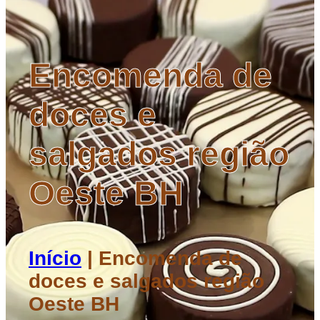
Encomenda de
doces e
salgados região
Oeste BH
Início
|
Encomenda de
doces e salgados região
Oeste BH