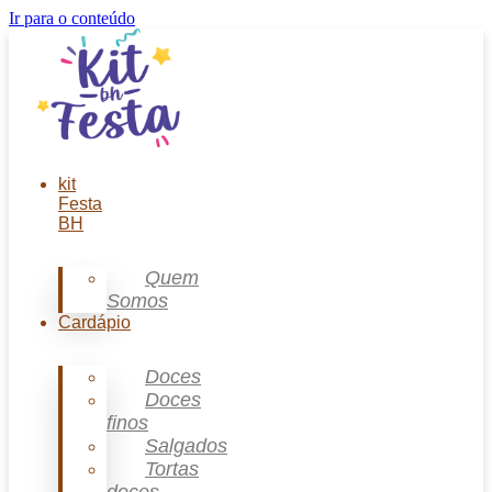
Ir para o conteúdo
kit
Festa
BH
Quem
Somos
Cardápio
Doces
Doces
finos
Salgados
Tortas