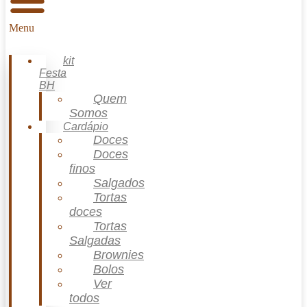
Menu
kit
Festa
BH
Quem
Somos
Cardápio
Doces
Doces
finos
Salgados
Tortas
doces
Tortas
Salgadas
Brownies
Bolos
Ver
todos