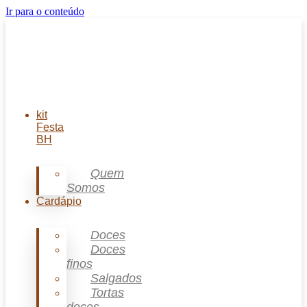
Ir para o conteúdo
kit
Festa
BH
Quem
Somos
Cardápio
Doces
Doces
finos
Salgados
Tortas