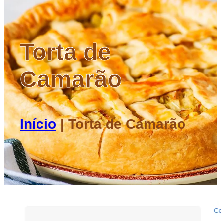
Torta de
Camarão
Início
|
Torta de Camarão