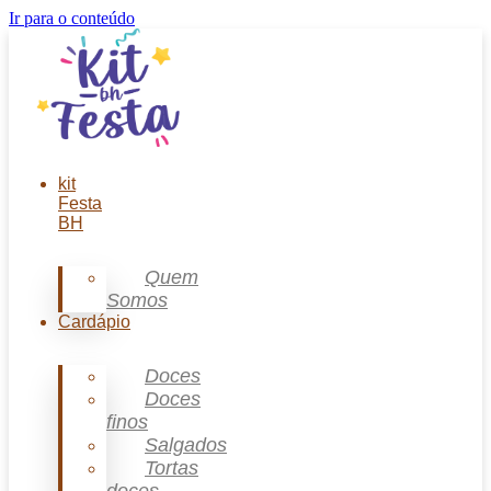
Ir para o conteúdo
kit
Festa
BH
Quem
Somos
Cardápio
Doces
Doces
finos
Salgados
Tortas