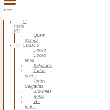
Menu
kit
Festa
BH
Quem
Somos
Cardápio
Doces
Doces
finos
Salgados
Tortas
doces
Tortas
Salgadas
Brownies
Bolos
Ver
todos