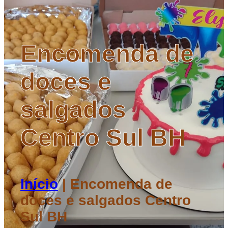
Encomenda de
doces e
salgados
Centro Sul BH
Início
|
Encomenda de
doces e salgados Centro
Sul BH