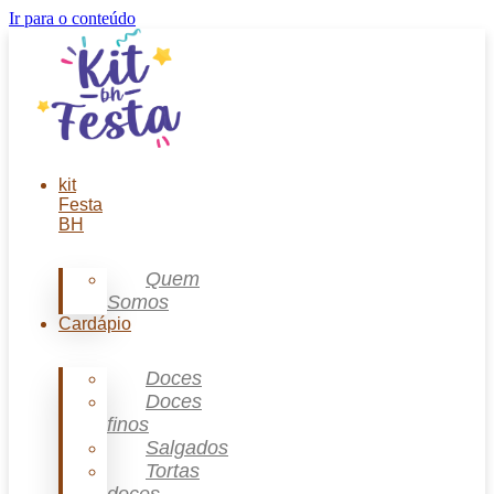
Ir para o conteúdo
kit
Festa
BH
Quem
Somos
Cardápio
Doces
Doces
finos
Salgados
Tortas