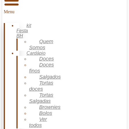
Menu
kit
Festa
BH
Quem
Somos
Cardápio
Doces
Doces
finos
Salgados
Tortas
doces
Tortas
Salgadas
Brownies
Bolos
Ver
todos