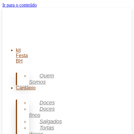
Ir para o conteúdo
kit
Festa
BH
Quem
Somos
Cardápio
Doces
Doces
finos
Salgados
Tortas