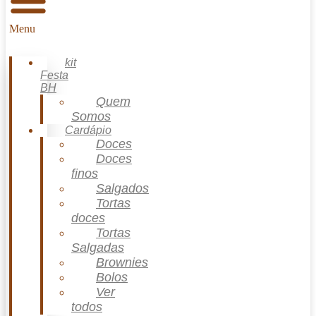
Menu
kit
Festa
BH
Quem
Somos
Cardápio
Doces
Doces
finos
Salgados
Tortas
doces
Tortas
Salgadas
Brownies
Bolos
Ver
todos