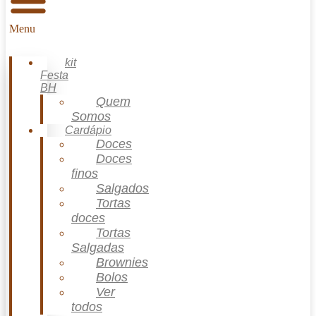
Menu
kit
Festa
BH
Quem
Somos
Cardápio
Doces
Doces
finos
Salgados
Tortas
doces
Tortas
Salgadas
Brownies
Bolos
Ver
todos