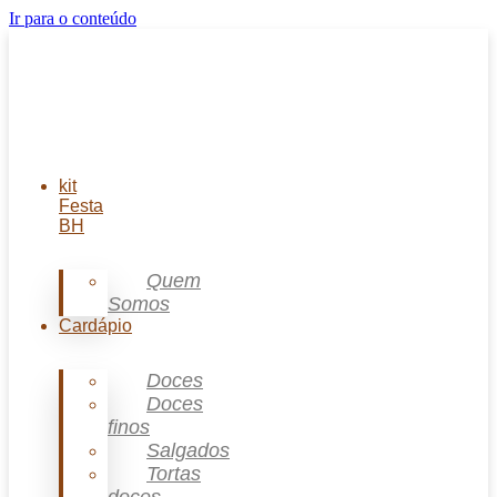
Ir para o conteúdo
kit
Festa
BH
Quem
Somos
Cardápio
Doces
Doces
finos
Salgados
Tortas