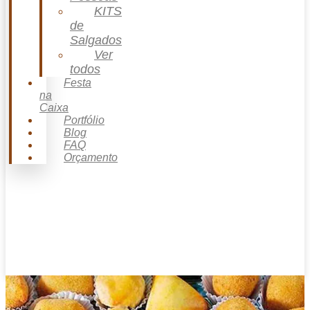
KITS
de
Salgados
Ver
todos
Festa
na
Caixa
Portfólio
Blog
FAQ
Orçamento