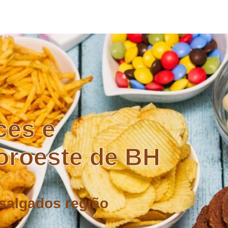
ces e
oroeste de BH
salgados região