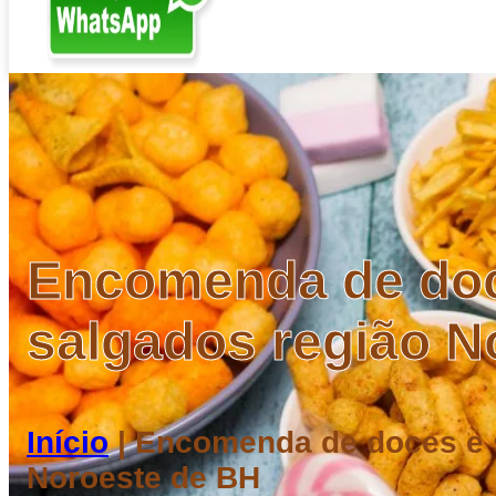
Encomenda de do
salgados região N
Início
|
Encomenda de doces e 
Noroeste de BH