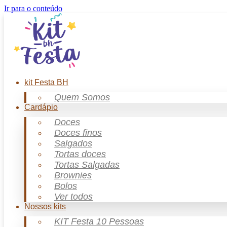
Ir para o conteúdo
kit Festa BH
Quem Somos
Cardápio
Doces
Doces finos
Salgados
Tortas doces
Tortas Salgadas
Brownies
Bolos
Ver todos
Nossos kits
KIT Festa 10 Pessoas