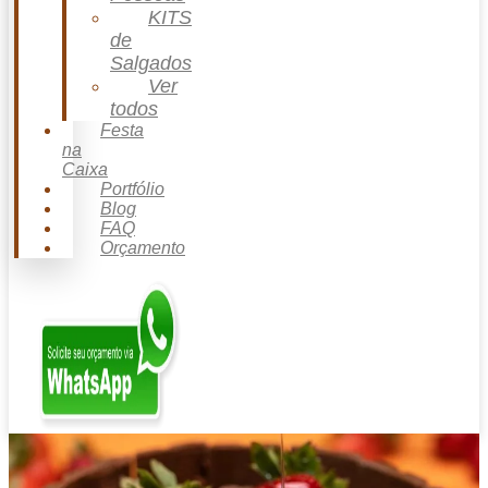
KITS
de
Salgados
Ver
todos
Festa
na
Caixa
Portfólio
Blog
FAQ
Orçamento