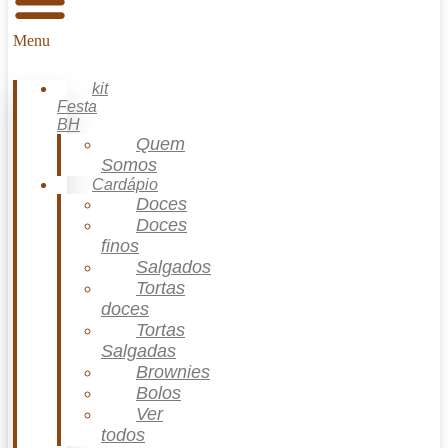
Menu
kit
Festa
BH
Quem
Somos
Cardápio
Doces
Doces
finos
Salgados
Tortas
doces
Tortas
Salgadas
Brownies
Bolos
Ver
todos