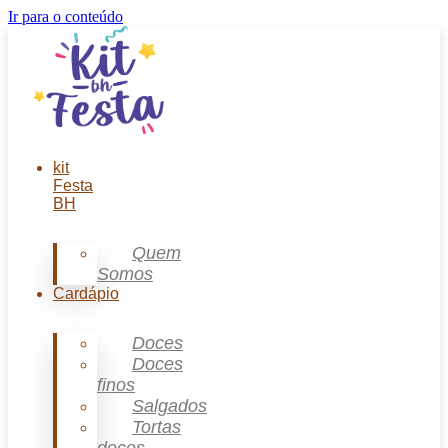
Ir para o conteúdo
kit
Festa
BH
Quem
Somos
Cardápio
Doces
Doces
finos
Salgados
Tortas